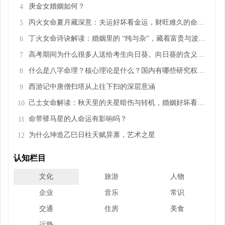
庚金女婚姻如何？
4
丙火女命夏月藏深意：夫运好坏看金运，财旺难久的命理玄机
5
丁火女命诗诀解读：婚姻里的 “纯与杂”，藏着富贵与波折的密码
6
高考期间为什么很多人送给考生向日葵。向日葵的含义和精神是什么
7
什么是八字命理？核心理论是什么？国内有哪些研究权威专家？
8
西游记中唐僧扫塔从上往下扫的深层意涵
9
己土女命解读：秋天里的夫星暗伤与转机，婚姻好坏看这几点
10
命带驿马星的人命运有影响吗？
11
为什么坤造乙巳日柱天赋异禀，艺术之星
12
认知栏目
文化
旅游
人物
企业
音乐
常识
交通
住房
美食
运势