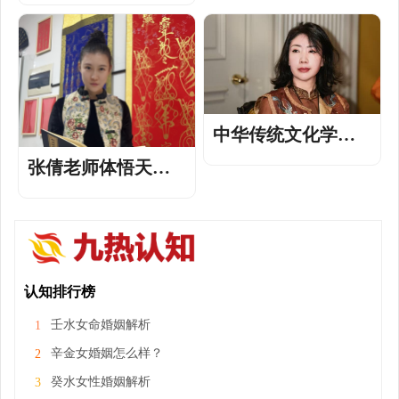
耕逻辑拆解文脉，
—— 陈蔚明老师
务实传播活化经典
中华传统文化学者
张凤琴老师——深
张倩老师体悟天人
耕国学正脉，笃行
合一之道，践行道
易道兴文
法自然之心
认知排行榜
壬水女命婚姻解析
1
辛金女婚姻怎么样？
2
癸水女性婚姻解析
3