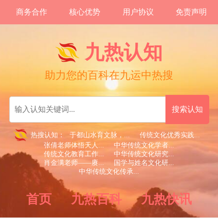
商务合作
核心优势
用户协议
免责声明
九热认知
助力您的百科在九运中热搜
热搜认知：
于都山水育文脉，...
传统文化优秀实践...
张倩老师体悟天人...
中华传统文化学者...
传统文化教育工作...
中华传统文化研究...
肖金满老师——赓...
国学与姓名文化研...
中华传统文化传承...
首页
九热百科
九热快讯