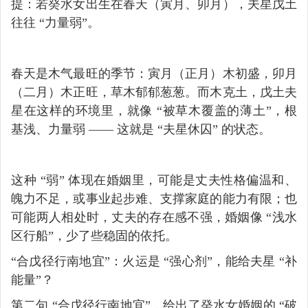
提：若癸水女出生在春天（寅月、卯月），夫星戊土
往往 “力量弱”。
春天是木气最旺的季节：寅月（正月）木初盛，卯月
（二月）木正旺，草木郁郁葱葱。而木克土，戊土夫
星在这样的环境里，就像 “被草木覆盖的薄土”，根
基浅、力量弱 —— 这就是 “夫星休囚” 的状态。
这种 “弱” 体现在婚姻里，可能是丈夫性格偏温和、
魄力不足，或事业起步难、支撑家庭的能力有限；也
可能两人相处时，丈夫的存在感不强，婚姻像 “浅水
区行船”，少了些稳固的依托。
“合戊径行南地宜”：火运是 “强心剂”，能给夫星 “补
能量”？
第二句 “合戊径行南地宜”，给出了癸水女婚姻的 “破