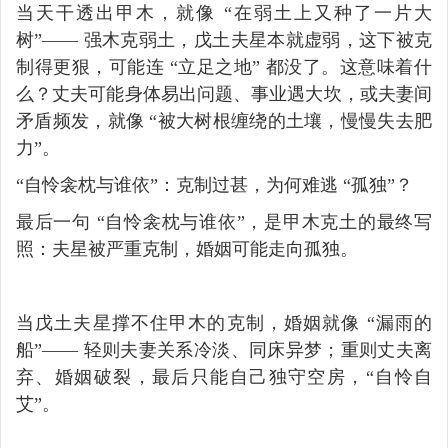
当天干透出甲木，就像 “在弱土上又种了一片大
树”—— 强木克弱土，戊土夫星本就虚弱，这下被克
制得更狠，可能连 “立足之地” 都没了。这意味着什
么？丈夫可能身体易出问题、事业遇大坎，或夫妻间
矛盾频发，就像 “被大树根缠绕的土壤，慢慢失去肥
力”。
“自怜衾枕与谁依”：克制过甚，为何难逃 “孤独”？
最后一句 “自怜衾枕与谁依”，是甲木克土的最终写
照：夫星被严重克制，婚姻可能走向孤独。
当戊土夫星撑不住甲木的克制，婚姻就像 “漏雨的
船”—— 轻则夫妻关系冷淡、同床异梦；重则丈夫离
弃、婚姻破裂，最后只能自己独守空房，“自怜自
艾”。