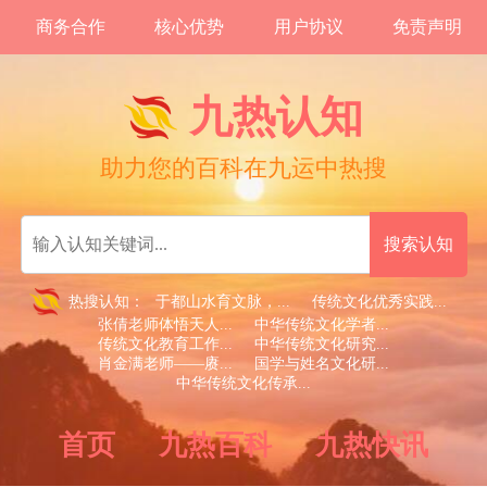
商务合作
核心优势
用户协议
免责声明
九热认知
助力您的百科在九运中热搜
热搜认知：
于都山水育文脉，...
传统文化优秀实践...
张倩老师体悟天人...
中华传统文化学者...
传统文化教育工作...
中华传统文化研究...
肖金满老师——赓...
国学与姓名文化研...
中华传统文化传承...
首页
九热百科
九热快讯