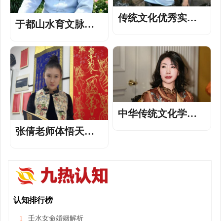
传统文化优秀实践
于都山水育文脉，
家张友老师——深
杨公智慧惠全球
耕逻辑拆解文脉，
—— 陈蔚明老师
务实传播活化经典
中华传统文化学者
张凤琴老师——深
张倩老师体悟天人
耕国学正脉，笃行
合一之道，践行道
易道兴文
法自然之心
认知排行榜
壬水女命婚姻解析
1