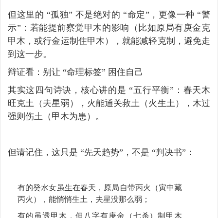
但这里的 “孤独” 不是绝对的 “命定”，更像一种 “警
示”：若能提前察觉甲木的影响（比如原局有庚金克
甲木，或行金运制住甲木），就能减轻克制，避免走
到这一步。
辩证看：别让 “命理标签” 困住自己
其实这四句诗诀，核心讲的是 “五行平衡”：春天木
旺克土（夫星弱），火能通关救土（火生土），木过
强则伤土（甲木为患）。
但请记住，这只是 “先天趋势”，不是 “判决书”：
有的癸水女虽生在春天，原局自带丙火（寅中藏
丙火），能悄悄生土，夫星没那么弱；
有的虽透甲木，但八字有庚金（七杀）制甲木