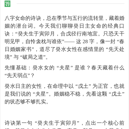
八字女命的诗诀，总在季节与五行的流转里，藏着婚
姻的潜台词。今天我们聊聊癸日主女命的经典口
诀：“癸夫生于寅卯月，合戊径行南地宜。只恐天干
明见甲，自怜衾枕与谁依”—— 这 28 字，像一封 “春
日婚姻家书”，道尽了癸水女性在感情里的 “先天处
境” 与 “破局之道”。
先懂基础：癸水女的 “夫星” 是谁？春天藏着什么 
“先天弱点”？
癸水日主的女性，在命理中以 “戊土” 为正官，也就
是我们说的 “夫星”。婚姻稳不稳，先看这颗 “戊土” 
的状态够不够扎实。
诗诀第一句 “癸夫生于寅卯月”，点出一个核心前