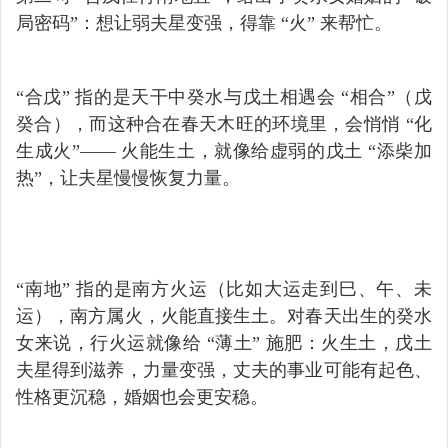
局密码”：想让弱夫星变强，得靠 “火” 来帮忙。
“合戊” 指的是天干中癸水与戊土相遇会 “相合”（戊
癸合），而这种合在春天木旺的环境里，会悄悄 “化
生成火”—— 火能生土，就像给虚弱的戊土 “添柴加
热”，让夫星慢慢恢复力量。
“南地” 指的是南方火运（比如大运走到巳、午、未
运），南方属火，火能直接生土。对春天出生的癸水
女来说，行火运就像给 “薄土” 施肥：火生土，戊土
夫星得到滋养，力量变强，丈夫的事业可能有起色、
性格更沉稳，婚姻也会更安稳。