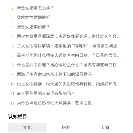
辛金女婚姻怎么样？
2
癸水女性婚姻解析
3
庚金女婚姻如何？
4
丙火女命夏月藏深意：夫运好坏看金运，财旺难久的命理玄机
5
丁火女命诗诀解读：婚姻里的 “纯与杂”，藏着富贵与波折的密码
6
高考期间为什么很多人送给考生向日葵。向日葵的含义和精神是什么
7
什么是八字命理？核心理论是什么？国内有哪些研究权威专家？
8
西游记中唐僧扫塔从上往下扫的深层意涵
9
己土女命解读：秋天里的夫星暗伤与转机，婚姻好坏看这几点
10
命带驿马星的人命运有影响吗？
11
为什么坤造乙巳日柱天赋异禀，艺术之星
12
认知栏目
文化
旅游
人物