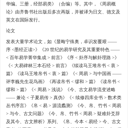
华编。三册，经部易类》（合编）等。其中，《周易概
论》由齐鲁书社出版后多次再版，并被译为日文、德文及
英文在国际发行。
论文
发表大量学术论文，如《显晦宁殊奥，卓识发覆艰 ——
序 <墨经正读>》《20 世纪的易学研究及其重要特色 ——
< 百年易学菁华集成 > 前言》《序 < 卦序与解卦理路 >》
《< 大易碑林三本石经 > 前言》《续读马王堆帛书 < 衷 >
篇》《读马王堆帛书 < 衷 > 篇》《< 周易 > 与中国画 ——
评李巍先生花鸟画》《再读帛书 < 缪和 > 篇》《读帛书 <
缪和 > 篇》《< 周易 > 浅说》《今、古文易学流变述略
—— 兼论 < 子夏易传 > 真伪》《< 续修四库全书 > 数术类
丛书序言》《帛 < 易 > 源流蠡测》《今、帛、竹书 < 周易
> 与今、古文问题》《今、帛、竹书 < 周易 > 疑难卦爻辞
及其今、古文辨析》系列、《帛、今本 < 易经 > 今、古文