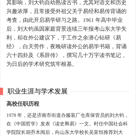
其影响，刘大钧自幼熟读古书，尤其对语文和历史
兴趣浓厚，且常接受外祖父关于易经和易传背诵的
考查，由此开启易学研习之路。1961 年高中毕业
后，刘大钧虽因家庭背景连续三年报考山东大学失
利，却在外公建议下，于工作之余潜心钻研《易
经》，白天劳作，夜晚研读外公的易学书籍，背诵
六十四卦及《系辞传》，撰写几十万字读书笔记，
为日后的学术研究筑牢根基。
职业生涯与学术发展
高校任职历程
1978 年，还是济南市街道办服装厂仓库保管员的刘大钧，
在《中国哲学》发表《读史释易》一文。时任中国社会科
学院院长胡乔木阅后，向山东大学校长吴富恒推荐刘大