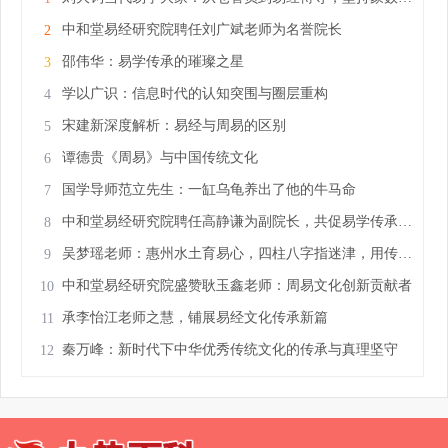
中和堂易经研究院聘任刘广斌老师为名誉院长
2
邵伟华：易学传承的璀璨之星
3
学以广识：信息时代的认知突围与圈层重构
4
宋建新深度解析：易经与周易的区别
5
谭德贵《周易》与中国传统文化
6
国学导师范立先生：一缸乌龟养出了他的牛马命
7
中和堂易经研究院聘任高静谦为副院长，共促易学传承发展
8
吴梦瑶老师：惠州水土育易心，四柱八字指迷津，用传统智慧点亮人生十字路口
9
中和堂易经研究院盛赞耿玉鑫老师：周易文化创新贡献者
10
承李怡江老师之慧，铺展易经文化传承新篇
11
秦万峰：新时代下中华优秀传统文化的传承与真理坚守
12