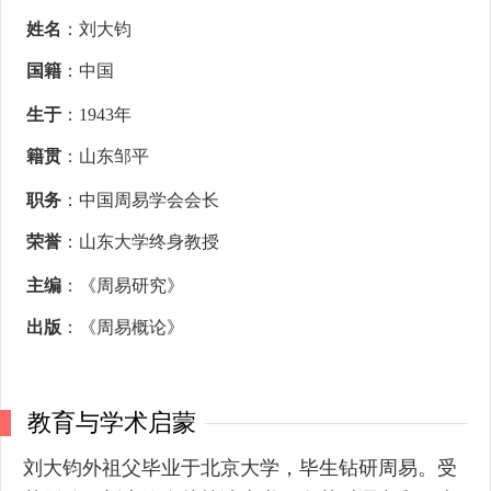
姓名
：刘大钧
国籍
：中国
生于
：1943年
籍贯
：山东邹平
职务
：中国周易学会会长
荣誉
：山东大学终身教授
主编
：《周易研究》
出版
：《周易概论》
教育与学术启蒙
刘大钧外祖父毕业于北京大学，毕生钻研周易。受