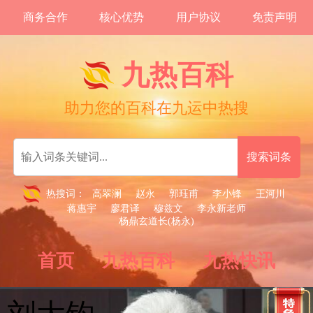
商务合作
核心优势
用户协议
免责声明
九热百科
助力您的百科在九运中热搜
热搜词：
高翠澜
赵永
郭珏甫
李小锋
王河川
蒋惠宇
廖君译
穆兹文
李永新老师
杨鼎玄道长(杨永)
首页
九热百科
九热快讯