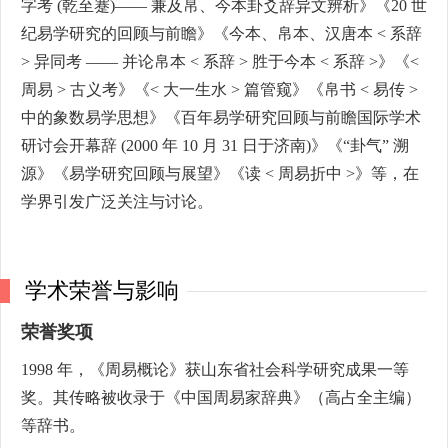
字考 (乾至蹇)—— 兼及帛、今本卦爻辞异文辨析》《20 世
纪易学研究的回顾与前瞻》《今本、帛本、汉唐本 < 系辞
> 异同考 —— 并论帛本 < 系辞 > 胜于今本 < 系辞 >》《<
周易 > 古义考》《< 大一生水 > 篇管窥》《帛书 < 易传 >
中的象数易学思想》《百年易学研究回顾与前瞻国际学术
研讨会开幕辞 (2000 年 10 月 31 日于济南)》《“卦气” 溯
源》《易学研究回顾与展望》《读 < 周易折中 >》等，在
学界引发广泛关注与讨论。
学术荣誉与影响
荣誉奖项
1998 年，《周易概论》获山东省社会科学研究成果一等
奖。其传略被收录于《中国周易家辞典》（高占全主编）
等辞书。