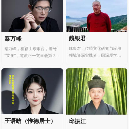
深耕传统文化数十年，融合
经》文化。08年大学期间，拜
易、释、道、儒、医五家经典
入正一元皇派鲁梅法师法脉门
与历代研究成果，构建了具有
下，得恩师赐法名陈法玄，法
突破性的学术体系，在国学传
字辈，号四正法师。此后深根
承与现代应用领域颇具影响
研习民间元皇法、鲁班法，精
力。
进八字、六爻、奇门遁甲、风
魏银君
秦万峰
水、相面等。将理论应用于实
魏银君，传统文化研究与应用
秦万峰，祖籍山东烟台，道号
践，以道法为人造福。
领域资深实践者，因深厚学
“立显”，道教正一玄皇会第 28
识、精准预测能力及有效调理
代传人、六目真君法脉掌门
方法，被大众尊称为 “魏大
人。深耕传统文化应用领域多
师”。他深耕传统文化数十年，
年，以 “快、准、奇” 的服务特
服务客户数以万计，以专业素
色著称，是 “新派风水” 代表人
养与真诚态度在业内树立极高
物，在传统智慧与现代生活的
威望，获广泛赞誉与信赖。
融合领域颇具影响力。
王语晗（惟德居士）
邱振江