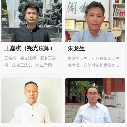
王嘉棋（尧光法师）
朱龙生
王嘉棋（尧光法师）原名王嘉
朱龙生，男，江苏丹阳人，中
棋，法名王法俊，出生于四川
共党员。自幼对传统民俗文化
省广安市邻水县。少时慕清
怀有浓厚兴趣，后深耕堪舆
虚，因缘际会下拜入正一元皇
学、姓名学、阴阳宅环境布局
派鲁梅法师门下。潜心清修，
等领域，善于融合哲学思想与
持守戒律，晨钟暮鼓，勤习不
实践应用，以 “学以致用、服务
辍。于《道德经》、《南华
社会” 为宗旨，积极推广优秀传
经》、《阴符经》、《易经》
统文化，是兼具理论素养与实
等道家典籍用功尤深，体悟“道
践精神的文化传承者。
法自然”之真谛。常年习练道家
内丹养生功法、太极导引，调