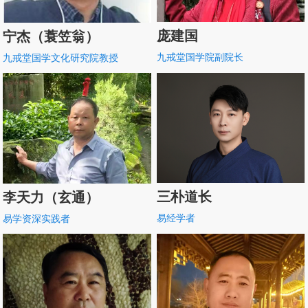
庞建国
宁杰（蓑笠翁）
九戒堂国学院副院长
九戒堂国学文化研究院教授
三朴道长
李天力（玄通）
易经学者
易学资深实践者