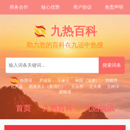
商务合作
核心优势
用户协议
免责声明
九热百科
助力您的百科在九运中热搜
热搜词：
尹业宾
王缘元
林阳（法凌）
郑晓亮
孔凡蕊
易海浪人（姜渭仁）
王云亭
王大青
王梓沣
梁镜濡
首页
九热百科
九热快讯