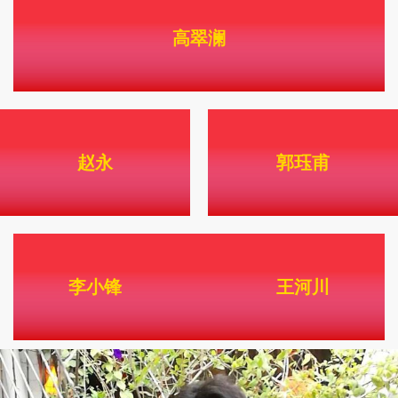
高翠澜
赵永
郭珏甫
李小锋
王河川