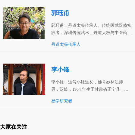
化贴合当代社会需求、服务大众。
郭珏甫
郭珏甫，丹道太极传承人、传统医武双修实
践者，深耕传统武术、丹道太极与中医药领
域多年，融合多流派技艺形成自身修习体
丹道太极传承人
系，秉持医武同源、持续修行的理念，专注
于以丹道太极调和身心，是传统丹道太极文
化的践行者与传承者。
李小锋
李小锋，道号小锋道长，佛号妙林法师，
男，汉族，1964 年生于甘肃省正宁县，初
中学历，当代民间易学与传统技艺实践者，
易学研究者
兼具易学研究、风水规划与中医推拿专长，
获评 “高级风水预测名师”“十大杰出易学风
水学术精英” 等行业相关称号，其个人简历
被中华易学名人促进会存档，长期致力于传
大家在关注
统易学文化的实践与传承。