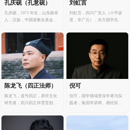
孔庆砚（孔意砚）
刘虹言
和身心，涵养性命。姓名：王
孔庆砚，1973 年生，山东曲阜
刘虹言，四川广安人（小平故
嘉棋法名：王法俊师承：鲁梅
人，汉族，中国道教全真金山
里，非广元），东方国学先锋
法师城市：广安字号：尧
派第二十五代传人（道号 “孔意
人物，千古易学应用联盟负责
砚”）。深耕易经与道教文化领
人。自幼嗜古好学，敏思善
域，以 “传承智慧、服务生活”
悟，以 “探古猎今，囿古而不拘
为宗旨，将传统易学与现代生
泥于古” 为治学准则，深耕易学
活结合，通过风水布局、命理
数十载，在理论创新与实践应
指导等方式助力大众改善生
用领域成就卓著，被誉为 “当代
活，是兼具宗教修行与易学实
不可多得之易学大家”。
践的当代研究者。
倪可
陈龙飞（四正法师）
倪可，国学领域资深学者与实
陈龙飞，道号四正，易学文化
践者，集国学讲师、易经应用
研究者，四川四正祥雲堂创始
专家、国学领导力专家于一
人，四川省成都市蒲江县人
身。作为道家龙门派 29 代传
事，当代玄学领域实战型学
人、三皇风水体系创始人，他
者。从小受家传影响学习《易