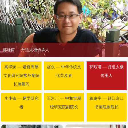
李小锋 — 易学研究者
高翠澜 — 诸夏周易
赵永 — 中华传统文
郭珏甫 — 丹道太极
文化研究院常务副院
化普及者
传承人
长兼顾问
李小锋 — 易学研究
王河川 — 中和堂易
蒋惠宇 — 镇江京江
者
经研究院副院长
书画院副院长