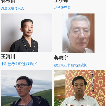
李小锋
郭珏甫
易学研究者
丹道太极传承人
王河川
蒋惠宇
中和堂易经研究院副院长
镇江京江书画院副院长