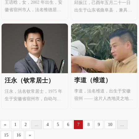
王语晗，女，2002 年出生，安
邱振江，己酉年五月二十一日
徽省宿州市人，法名惟德居
出生于山东省曲阜县 ，兼具易
士。天赋异禀，自幼对风水、
学研究、道医研习、名家书画
奇门遁甲等传统术数有着天生
及和田玉器等艺术品的交流与
的悟性。因对中华优秀传统文
收藏多重身份 。注重实践，学
化的浓厚兴趣，踏上奇门遁甲
以致用，擅长将传统易学与现
的研习之路，始终以敬畏与严
代生活融会贯通，其学术成果
谨之心探索这门博大精深的学
涵盖多领域的文化研究与实
问。
践。
李道（维道）
汪永（钦常居士）
李道，法名维道，出生于安徽
汪永，法名钦常居士，1975 年
宿州 —— 这片人杰地灵之地，
生于安徽省宿州市，自幼与佛
亦是马皇后的故乡。自幼对国
结缘，兼具深厚佛学修为与多
学怀有浓厚兴趣，秉持释儒道
元易学传承，是妙派风水等多
三教兼修并蓄的态度，热衷探
个领域的实战型传承者。其求
«
1
2
...
4
5
6
7
8
9
10
...
寻名山古刹、拜师问道，在不
法之路遍及多地，融合佛理与
15
16
»
断求索中汲取传统文化的精
易术，形成 “以佛修心、以易济