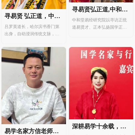
寻易贤弘正道,中和堂
寻易贤 弘正道，中和
多次深度沟通聘任付
中和堂易经研究院以寻访正统
堂正式聘任吕罗英道
罗玄为副院长
吕罗英道长，哈尔滨书香门第
道易贤才、正本弘扬国学正道
长为副院长
出身，自幼浸润传统文脉，自
为发展初心，为扩充道文化学
幼便对中华优秀传统文化心生
术研究力量，经院内罗熙老师
向往、满怀热忱。道脉与易理
诚意引荐，研究院团队与付罗
双修，术法体系完整，师德温
玄道长开展多轮深度交流，双
厚谦和，经院内罗熙师兄引
方在文化传承理念、行业规范
荐，韩名禹专程赴哈尔滨登门
化发展方向高度契合，最终达
拜访，深谈传统文化传承发
成共识。2026年8月，付敬涛
展，高度认同其育人理念与治
（法名付罗玄）正式受聘中和
学初心，2026年8月中和堂易经
堂易经研究院副院长。付罗玄
研究院正式下发聘书，聘任吕
道长，1981年生于黑龙江大
罗英为研究院副院长。一、以
庆，龙虎山正一三山滴血派正
德立身：温厚向善，以口传心
统传人、敬玄阁创
授传承文脉吕罗英道长
深耕易学十余载，以
易学名家方信老师：
国学微光，治愈万千