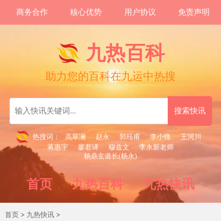
商务合作
核心优势
用户协议
免责声明
九热百科
助力您的百科在九运中热搜
热搜词：
高翠澜
赵永
郭珏甫
李小锋
王河川
蒋惠宇
廖君译
穆兹文
李永新老师
杨鼎玄道长(杨永)
首页
九热百科
九热快讯
首页
>
九热快讯
>