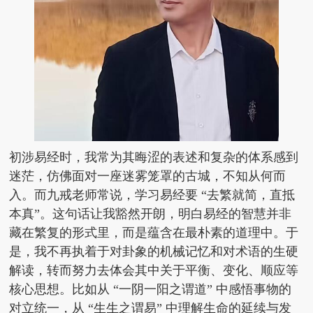
初涉易经时，我常为其晦涩的表述和复杂的体系感到
迷茫，仿佛面对一座迷雾笼罩的古城，不知从何而
入。而九戒老师常说，学习易经要 “去繁就简，直抵
本真”。这句话让我豁然开朗，明白易经的智慧并非
藏在繁复的形式里，而是蕴含在最朴素的道理中。于
是，我不再执着于对卦象的机械记忆和对术语的生硬
解读，转而努力去体会其中关于平衡、变化、顺应等
核心思想。比如从 “一阴一阳之谓道” 中感悟事物的
对立统一，从 “生生之谓易” 中理解生命的延续与发