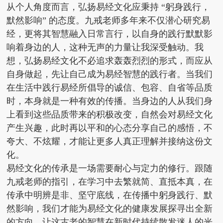
从个人角度而言，弘扬易经文化应秉持 “躬身践行，
默然影响” 的态度。九戒老师多年来不仅潜心研究易
经，更将其智慧融入日常言行，以自身的践行默默影
响着身边的人，这种无声的力量让我深受触动。我
想，弘扬易经文化不必追求轰轰烈烈的形式，而应从
自身做起，先让自己成为易经智慧的践行者。当我们
在生活中践行易经所倡导的诚信、包容、自省等品质
时，本身就是一种有效的传播。当身边的人从我们身
上看到这些品质带来的积极改变，自然会对易经文化
产生兴趣，此时再以平和的心态分享自己的感悟，不
夸大、不炫耀，才能让更多人真正理解并接纳这份文
化。
易经文化的传承是一场需要耐心与定力的修行。跟随
九戒老师的指引，在学习中去繁就简、直抵本真，在
传承中明辨是非、坚守底线，在传播中躬身践行、默
然影响，我们才能为易经文化的健康发展探寻出全新
的方向，让这古老的智慧在新时代持续散发迷人的光